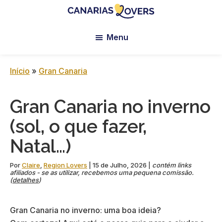
Skip
Skip
Skip
to
to
to
Canarias
Blogue
main
primary
footer
Lovers:
Menu
da
content
sidebar
Tenerife
Claire
+
Gran
e
Início
»
Gran Canaria
Canaria
da
Manu
Gran Canaria no inverno
(sol, o que fazer,
Natal…)
Por
Claire
,
Region Lovers
|
15 de Julho, 2026
|
contém links
afiliados - se as utilizar, recebemos uma pequena comissão.
(
detalhes
)
Gran Canaria no inverno: uma boa ideia?