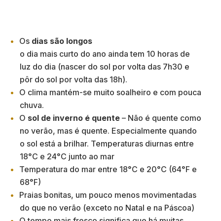
Os
dias são longos
o dia mais curto do ano ainda tem 10 horas de
luz do dia (nascer do sol por volta das 7h30 e
pôr do sol por volta das 18h).
O clima mantém-se muito soalheiro e com pouca
chuva.
O
sol de inverno é quente
– Não é quente como
no verão, mas é quente. Especialmente quando
o sol está a brilhar. Temperaturas diurnas entre
18°C e 24°C junto ao mar
Temperatura do mar entre 18°C e 20°C (64°F e
68°F)
Praias bonitas, um pouco menos movimentadas
do que no verão (exceto no Natal e na Páscoa)
O tempo mais fresco significa que há muitas