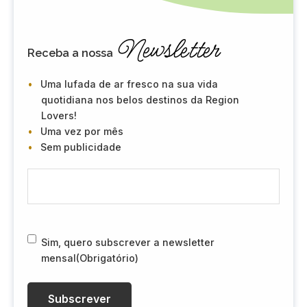
Newsletter
Receba a nossa
Uma lufada de ar fresco na sua vida
quotidiana nos belos destinos da Region
Lovers!
Uma vez por mês
Sem publicidade
E
-
m
a
i
R
Sim, quero subscrever a newsletter
l
G
mensal
(Obrigatório)
(
P
O
D
b
(