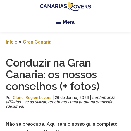
Skip
Skip
Skip
to
to
to
Canarias
Blogue
main
primary
footer
Lovers:
Menu
da
content
sidebar
Tenerife
Claire
+
Gran
e
Início
»
Gran Canaria
Canaria
da
Manu
Conduzir na Gran
Canaria: os nossos
conselhos (+ fotos)
Por
Claire
,
Region Lovers
|
26 de Junho, 2026
|
contém links
afiliados - se as utilizar, recebemos uma pequena comissão.
(
detalhes
)
Não se preocupe. Aqui tem o nosso guia completo