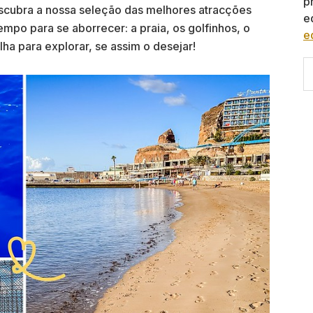
p
escubra a nossa seleção das melhores atracções
e
mpo para se aborrecer: a praia, os golfinhos, o
e
ha para explorar, se assim o desejar!
S
th
w