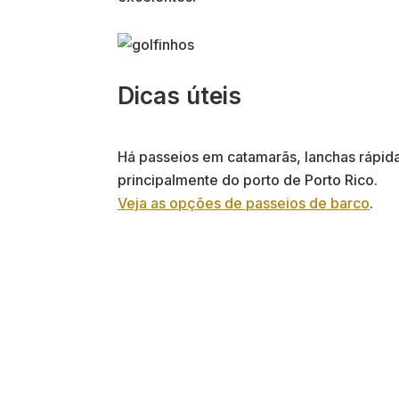
Dicas úteis
Há passeios em catamarãs, lanchas rápidas
principalmente do porto de Porto Rico.
Veja as opções de passeios de barco
.