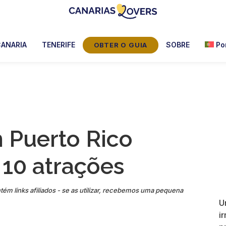
Canarias
Blogue
Lovers:
da
ANARIA
TENERIFE
SOBRE
Po
OBTER O GUIA
Tenerife
Claire
+
Gran
e
Canaria
da
Manu
 Puerto Rico
 10 atrações
tém links afiliados - se as utilizar, recebemos uma pequena
U
i