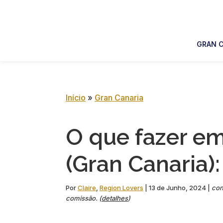
Skip
Skip
Skip
Skip
to
to
to
to
primary
main
primary
footer
GRAN C
navigation
content
sidebar
Início
»
Gran Canaria
O que fazer em
(Gran Canaria):
Por
Claire
,
Region Lovers
|
13 de Junho, 2024
|
con
comissão. (
detalhes
)