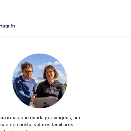
rtuguês
Primary
Sidebar
ma irmã apaixonada por viagens, um
rmão epicurista, valores familiares