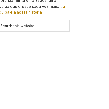
rofundamente enraizados, uma
quipa que cresce cada vez mais…
a
quipa e a nossa história
earch
is
ebsite