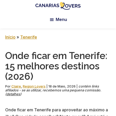
Skip
Skip
Skip
to
to
to
Canarias
Blogue
main
primary
footer
Lovers:
Menu
da
content
sidebar
Tenerife
Claire
+
Gran
e
Início
»
Tenerife
Canaria
da
Manu
Onde ficar em Tenerife:
15 melhores destinos
(2026)
Por
Claire
,
Region Lovers
|
18 de Maio, 2026
|
contém links
afiliados - se as utilizar, recebemos uma pequena comissão.
(
detalhes
)
Onde ficar em Tenerife para aproveitar ao máximo a