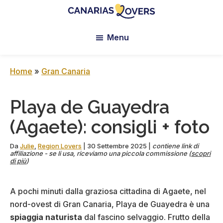
Skip
Skip
Skip
to
to
to
Canarias
Il
main
primary
footer
Lovers:
Menu
blog
content
sidebar
Tenerife
di
+
Gran
Claire
Home
»
Gran Canaria
Canaria
e
Manu
Playa de Guayedra
(Agaete): consigli + foto
Da
Julie
,
Region Lovers
|
30 Settembre 2025
|
contiene link di
affiliazione - se li usa, riceviamo una piccola commissione (
scopri
di più
)
A pochi minuti dalla graziosa cittadina di Agaete, nel
nord-ovest di Gran Canaria, Playa de Guayedra è una
spiaggia naturista
dal fascino selvaggio. Frutto della