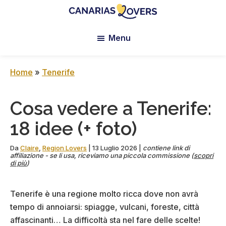
Skip
Skip
Skip
to
to
to
Canarias
Il
main
primary
footer
Lovers:
Menu
blog
content
sidebar
Tenerife
di
+
Gran
Claire
Home
»
Tenerife
Canaria
e
Manu
Cosa vedere a Tenerife:
18 idee (+ foto)
Da
Claire
,
Region Lovers
|
13 Luglio 2026
|
contiene link di
affiliazione - se li usa, riceviamo una piccola commissione (
scopri
di più
)
Tenerife è una regione molto ricca dove non avrà
tempo di annoiarsi: spiagge, vulcani, foreste, città
affascinanti… La difficoltà sta nel fare delle scelte!