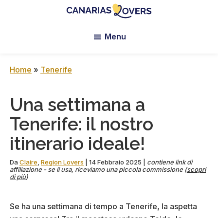
Skip
Skip
Skip
to
to
to
Canarias
Il
main
primary
footer
Lovers:
Menu
blog
content
sidebar
Tenerife
di
+
Gran
Claire
Home
»
Tenerife
Canaria
e
Manu
Una settimana a
Tenerife: il nostro
itinerario ideale!
Da
Claire
,
Region Lovers
|
14 Febbraio 2025
|
contiene link di
affiliazione - se li usa, riceviamo una piccola commissione (
scopri
di più
)
Se ha una settimana di tempo a Tenerife, la aspetta