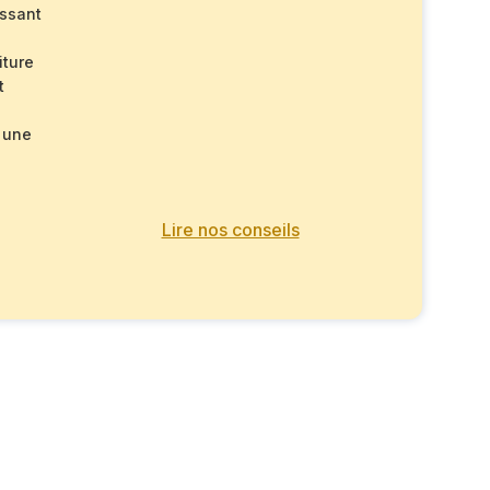
issant
iture
t
 une
Lire nos conseils