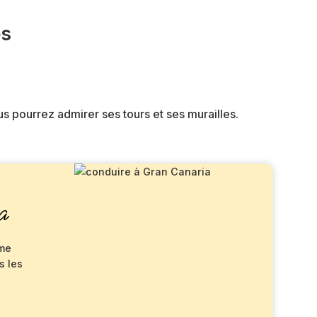
es
us pourrez admirer ses tours et ses murailles.
a
rme
s les