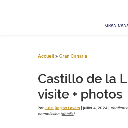
Skip
Skip
Skip
Skip
to
to
to
to
primary
main
primary
footer
GRAN CANA
navigation
content
sidebar
Accueil
»
Gran Canaria
Castillo de la 
visite + photos
Par
Julie
,
Region Lovers
|
juillet 4, 2024
|
contient d
commission (
détails
)