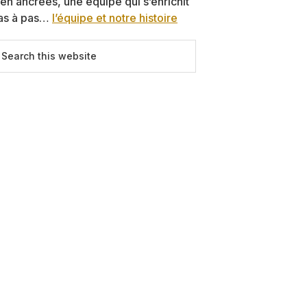
ien ancrées, une équipe qui s’enrichit
as à pas…
l’équipe et notre histoire
earch
is
ebsite