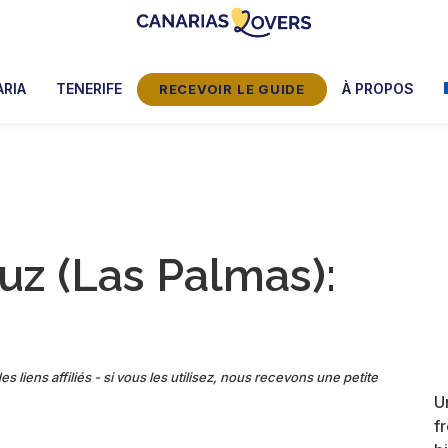
Canarias
Le
Lovers:
blog
RIA
TENERIFE
À PROPOS
RECEVOIR LE GUIDE
Tenerife
de
+
Gran
Claire
Canaria
et
Manu
Luz (Las Palmas):
es liens affiliés - si vous les utilisez, nous recevons une petite
U
f