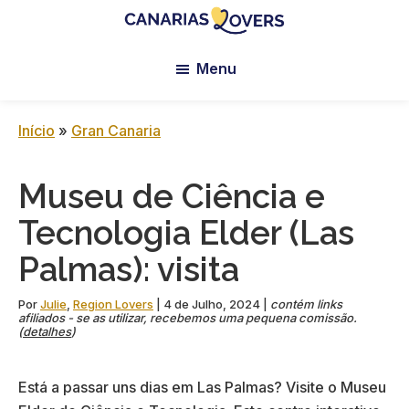
Skip
Skip
Skip
to
to
to
Canarias
Blogue
main
primary
footer
Lovers:
Menu
da
content
sidebar
Tenerife
Claire
+
Gran
e
Início
»
Gran Canaria
Canaria
da
Manu
Museu de Ciência e
Tecnologia Elder (Las
Palmas): visita
Por
Julie
,
Region Lovers
|
4 de Julho, 2024
|
contém links
afiliados - se as utilizar, recebemos uma pequena comissão.
(
detalhes
)
Está a passar uns dias em Las Palmas? Visite o Museu