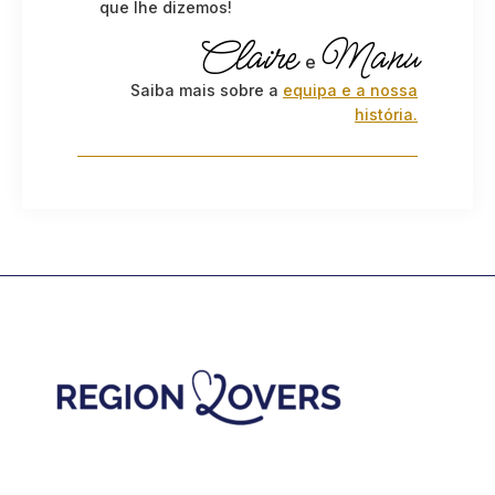
que lhe dizemos!
Claire
Manu
e
Saiba mais sobre a
equipa e a nossa
história.
Footer