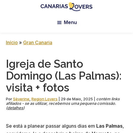
Skip
Skip
Skip
to
to
to
Canarias
Blogue
main
primary
footer
Lovers:
Menu
da
content
sidebar
Tenerife
Claire
+
Gran
e
Início
»
Gran Canaria
Canaria
da
Manu
Igreja de Santo
Domingo (Las Palmas):
visita + fotos
Por
Sèverine
,
Region Lovers
|
29 de Maio, 2025
|
contém links
afiliados - se as utilizar, recebemos uma pequena comissão.
(
detalhes
)
Se está a planear passar alguns dias em
Las Palmas
,