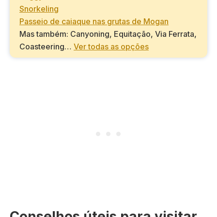
Snorkeling
Passeio de caiaque nas grutas de Mogan
Mas também: Canyoning, Equitação, Via Ferrata,
Coasteering…
Ver todas as opções
Conselhos úteis para visitar