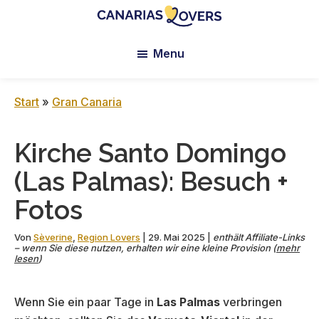
Skip
Skip
Skip
to
to
to
Canarias
Der
main
primary
footer
Lovers:
Menu
Blog
content
sidebar
Tenerife
von
+
Gran
Claire
Start
»
Gran Canaria
Canaria
und
Manu
Kirche Santo Domingo
(Las Palmas): Besuch +
Fotos
Von
Sèverine
,
Region Lovers
|
29. Mai 2025
|
enthält Affiliate-Links
– wenn Sie diese nutzen, erhalten wir eine kleine Provision (
mehr
lesen
)
Wenn Sie ein paar Tage in
Las Palmas
verbringen