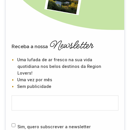
Newsletter
Receba a nossa
Uma lufada de ar fresco na sua vida
quotidiana nos belos destinos da Region
Lovers!
Uma vez por mês
Sem publicidade
E
-
m
a
i
R
Sim, quero subscrever a newsletter