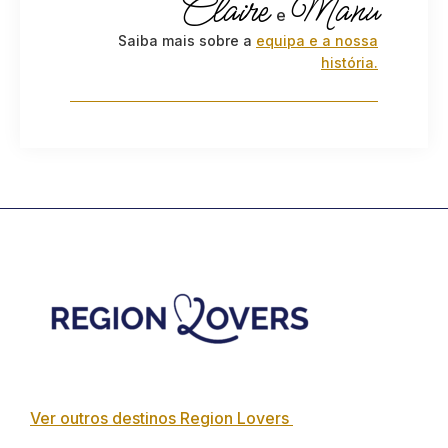
Claire
Manu
e
Saiba mais sobre a
equipa e a nossa
história.
Footer
Ver outros destinos Region Lovers