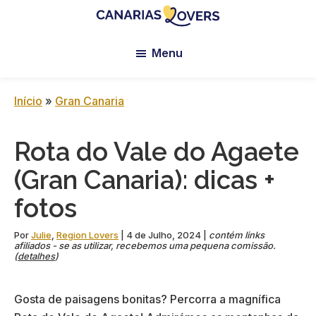
Skip
Skip
Skip
to
to
to
Canarias
Blogue
main
primary
footer
Lovers:
Menu
da
content
sidebar
Tenerife
Claire
+
Gran
e
Início
»
Gran Canaria
Canaria
da
Manu
Rota do Vale do Agaete
(Gran Canaria): dicas +
fotos
Por
Julie
,
Region Lovers
|
4 de Julho, 2024
|
contém links
afiliados - se as utilizar, recebemos uma pequena comissão.
(
detalhes
)
Gosta de paisagens bonitas? Percorra a magnífica