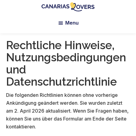
Skip
Skip
Skip
to
to
to
Canarias
Der
main
primary
footer
Lovers:
Menu
Blog
content
sidebar
Tenerife
von
+
Gran
Claire
Rechtliche Hinweise,
Canaria
und
Nutzungsbedingungen
Manu
und
Datenschutzrichtlinie
Die folgenden Richtlinien können ohne vorherige
Ankündigung geändert werden. Sie wurden zuletzt
am 2. April 2026 aktualisiert. Wenn Sie Fragen haben,
können Sie uns über das Formular am Ende der Seite
kontaktieren.