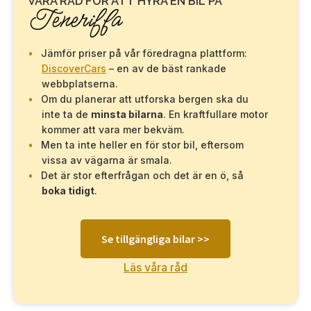
VÅRA RÅD FÖR ATT HYRA EN BIL PÅ
Teneriffa
Jämför priser på vår föredragna plattform:
DiscoverCars
– en av de bäst rankade
webbplatserna.
Om du planerar att utforska bergen ska du
inte ta de
minsta bilarna
. En kraftfullare motor
kommer att vara mer bekväm.
Men ta inte heller en för stor bil, eftersom
vissa av vägarna är smala.
Det är stor efterfrågan och det är en ö, så
boka tidigt
.
Se tillgängliga bilar >>
Läs våra råd