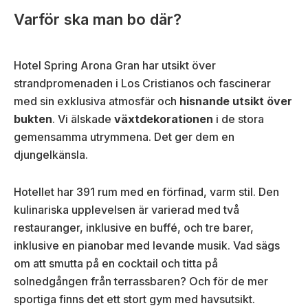
k
s
Varför ska man bo där?
t
k
)
t
)
Hotel Spring Arona Gran har utsikt över
strandpromenaden i Los Cristianos och fascinerar
med sin exklusiva atmosfär och
hisnande utsikt över
bukten
. Vi älskade
växtdekorationen
i de stora
gemensamma utrymmena. Det ger dem en
djungelkänsla.
Hotellet har 391 rum med en förfinad, varm stil. Den
kulinariska upplevelsen är varierad med två
restauranger, inklusive en buffé, och tre barer,
inklusive en pianobar med levande musik. Vad sägs
om att smutta på en cocktail och titta på
solnedgången från terrassbaren? Och för de mer
sportiga finns det ett stort gym med havsutsikt.