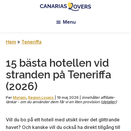
Skip
Skip
Skip
to
to
to
Canarias
Claire
main
primary
footer
Lovers:
Menu
och
content
sidebar
Tenerife
Manu's
+
Gran
blogg
Hem
»
Teneriffa
Canaria
15 bästa hotellen vid
stranden på Teneriffa
(2026)
Per
Myriam
,
Region Lovers
|
19 maj 2026
|
innehåller affiliate-
länkar - om du använder dem får vi en liten provision (
detaljer
)
Vill du bo på ett hotell med utsikt över det glittrande
havet? Och kanske vill du också ha direkt tillgång till