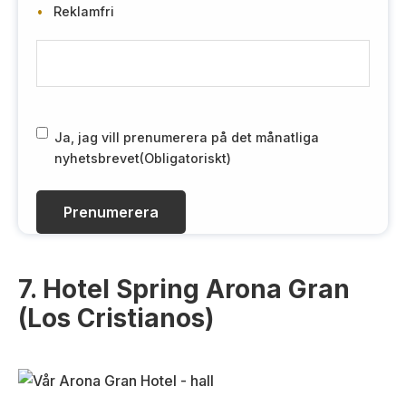
Reklamfri
E
-
m
a
i
R
Ja, jag vill prenumerera på det månatliga
l
G
nyhetsbrevet
(Obligatoriskt)
(
P
O
D
b
(
l
O
i
b
g
li
7. Hotel Spring Arona Gran
a
g
(Los Cristianos)
t
a
o
t
r
o
i
r
s
i