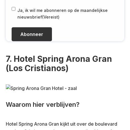
a
i
R
Ja, ik wil me abonneren op de maandelijkse
l
G
nieuwsbrief
(Vereist)
(
P
V
D
e
(
r
V
e
e
i
r
7. Hotel Spring Arona Gran
s
e
(Los Cristianos)
t
i
)
s
t
)
Waarom hier verblijven?
Hotel Spring Arona Gran kijkt uit over de boulevard