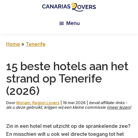
Skip
Skip
Skip
to
to
to
Canarias
De
main
primary
footer
Lovers:
Menu
blog
content
sidebar
Tenerife
van
+
Gran
Claire
Home
»
Tenerife
Canaria
en
Manu
15 beste hotels aan het
strand op Tenerife
(2026)
Door
Myriam
,
Region Lovers
|
19 mei 2026
|
bevat affiliate-links -
als u deze gebruikt, krijgen wij een kleine commissie (
meer lezen
)
Zin in een hotel met uitzicht op de sprankelende zee?
En misschien wilt u ook wel directe toegang tot het