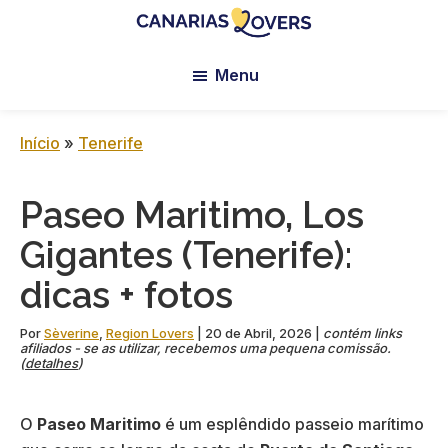
Skip
Skip
Skip
to
to
to
Canarias
Blogue
main
primary
footer
Lovers:
Menu
da
content
sidebar
Tenerife
Claire
+
Gran
e
Início
»
Tenerife
Canaria
da
Manu
Paseo Maritimo, Los
Gigantes (Tenerife):
dicas + fotos
Por
Sèverine
,
Region Lovers
|
20 de Abril, 2026
|
contém links
afiliados - se as utilizar, recebemos uma pequena comissão.
(
detalhes
)
O
Paseo Maritimo
é um esplêndido passeio marítimo