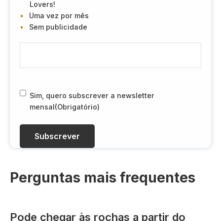
Lovers!
Uma vez por mês
Sem publicidade
E
-
m
a
i
R
Sim, quero subscrever a newsletter
l
G
mensal
(Obrigatório)
(
P
O
D
b
(
r
O
i
b
g
r
Perguntas mais frequentes
a
i
t
g
ó
a
Pode chegar às rochas a partir do
r
t