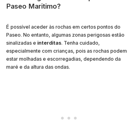
Paseo Maritimo?
i
ó
o
r
)
i
o
É possível aceder às rochas em certos pontos do
)
Paseo. No entanto, algumas zonas perigosas estão
sinalizadas e
interditas
. Tenha cuidado,
especialmente com crianças, pois as rochas podem
estar molhadas e escorregadias, dependendo da
maré e da altura das ondas.