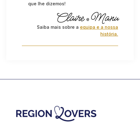
que lhe dizemos!
Claire
Manu
e
Saiba mais sobre a
equipa e a nossa
história.
Footer