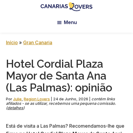
Skip
Skip
Skip
to
to
to
Canarias
Blogue
main
primary
footer
Lovers:
Menu
da
content
sidebar
Tenerife
Claire
+
Gran
e
Início
»
Gran Canaria
Canaria
da
Manu
Hotel Cordial Plaza
Mayor de Santa Ana
(Las Palmas): opinião
Por
Julie
,
Region Lovers
|
24 de Junho, 2026
|
contém links
afiliados - se as utilizar, recebemos uma pequena comissão.
(
detalhes
)
Está de visita a Las Palmas? Recomendamos-lhe que