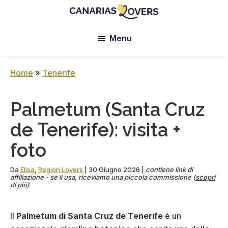
Skip
Skip
Skip
to
to
to
Canarias
Il
main
primary
footer
Lovers:
Menu
blog
content
sidebar
Tenerife
di
+
Gran
Claire
Home
»
Tenerife
Canaria
e
Manu
Palmetum (Santa Cruz
de Tenerife): visita +
foto
Da
Elisa
,
Region Lovers
|
30 Giugno 2026
|
contiene link di
affiliazione - se li usa, riceviamo una piccola commissione (
scopri
di più
)
Il
Palmetum di Santa Cruz de Tenerife
è un