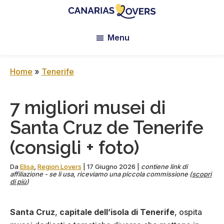
Skip
Skip
Skip
to
to
to
Canarias
Il
main
primary
footer
Lovers:
Menu
blog
content
sidebar
Tenerife
di
+
Gran
Claire
Home
»
Tenerife
Canaria
e
Manu
7 migliori musei di
Santa Cruz de Tenerife
(consigli + foto)
Da
Elisa
,
Region Lovers
|
17 Giugno 2026
|
contiene link di
affiliazione - se li usa, riceviamo una piccola commissione (
scopri
di più
)
Santa Cruz
,
capitale dell’isola di Tenerife
, ospita