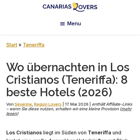
Skip
Skip
Skip
to
to
to
Canarias
Der
main
primary
footer
Lovers:
Menu
Blog
content
sidebar
Tenerife
von
+
Gran
Claire
Start
»
Teneriffa
Canaria
und
Manu
Wo übernachten in Los
Cristianos (Teneriffa): 8
beste Hotels (2026)
Von
Sèverine
,
Region Lovers
|
17. Mai 2026
|
enthält Affiliate-Links
– wenn Sie diese nutzen, erhalten wir eine kleine Provision (
mehr
lesen
)
Los Cristianos
liegt im Süden von
Teneriffa
und