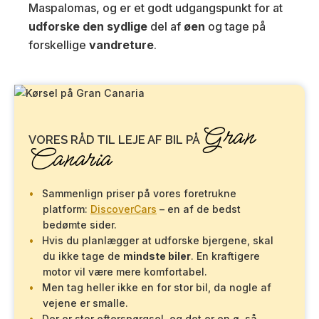
Maspalomas, og er et godt udgangspunkt for at
udforske den sydlige
del af
øen
og tage på
forskellige
vandreture
.
Gran
VORES RÅD TIL LEJE AF BIL PÅ
Canaria
Sammenlign priser på vores foretrukne
platform:
DiscoverCars
– en af de bedst
bedømte sider.
Hvis du planlægger at udforske bjergene, skal
du ikke tage de
mindste biler
. En kraftigere
motor vil være mere komfortabel.
Men tag heller ikke en for stor bil, da nogle af
vejene er smalle.
Der er stor efterspørgsel, og det er en ø, så