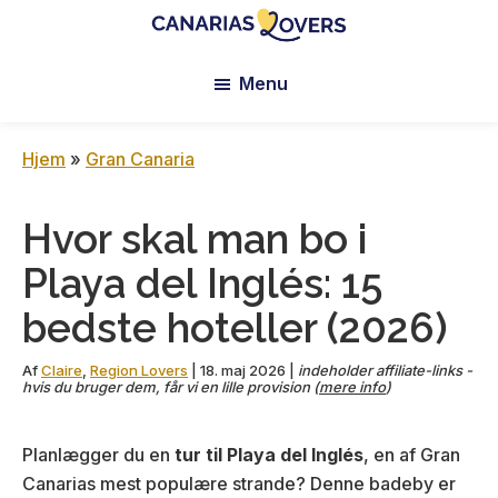
Skip
Skip
Skip
to
to
to
Canarias
Claire
main
primary
footer
Lovers:
Menu
og
content
sidebar
Tenerife
Manus
+
Gran
blog
Hjem
»
Gran Canaria
Canaria
Hvor skal man bo i
Playa del Inglés: 15
bedste hoteller (2026)
Af
Claire
,
Region Lovers
|
18. maj 2026
|
indeholder affiliate-links -
hvis du bruger dem, får vi en lille provision (
mere info
)
Planlægger du en
tur til Playa del Inglés
, en af Gran
Canarias mest populære strande? Denne badeby er