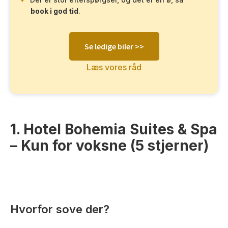
book i god tid
.
Se ledige biler >>
Læs vores råd
1. Hotel Bohemia Suites & Spa
– Kun for voksne (5 stjerner)
Hvorfor sove der?