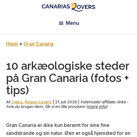
Skip
Skip
Skip
to
to
to
Canarias
Claire
main
primary
footer
Lovers:
Menu
og
content
sidebar
Tenerife
Manus
+
Gran
blog
Hjem
»
Gran Canaria
Canaria
10 arkæologiske steder
på Gran Canaria (fotos +
tips)
Af
Claire
,
Region Lovers
|
21. juli 2026
|
indeholder affiliate-links -
hvis du bruger dem, får vi en lille provision (
mere info
)
Gran Canaria er ikke kun berømt for sine fine
sandstrande og sin natur. Øen er også hjemsted for en