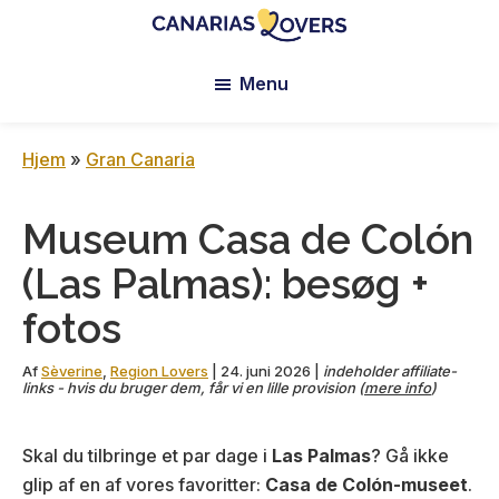
Skip
Skip
Skip
to
to
to
Canarias
Claire
main
primary
footer
Lovers:
Menu
og
content
sidebar
Tenerife
Manus
+
Gran
blog
Hjem
»
Gran Canaria
Canaria
Museum Casa de Colón
(Las Palmas): besøg +
fotos
Af
Sèverine
,
Region Lovers
|
24. juni 2026
|
indeholder affiliate-
links - hvis du bruger dem, får vi en lille provision (
mere info
)
Skal du tilbringe et par dage i
Las Palmas
? Gå ikke
glip af en af vores favoritter:
Casa de Colón-museet
.