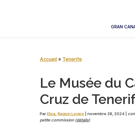
Skip
Skip
Skip
Skip
to
to
to
to
primary
main
primary
footer
GRAN CANA
navigation
content
sidebar
Accueil
»
Tenerife
Le Musée du C
Cruz de Tenerif
Par
Elisa
,
Region Lovers
|
novembre 28, 2024
|
cont
petite commission (
détails
)