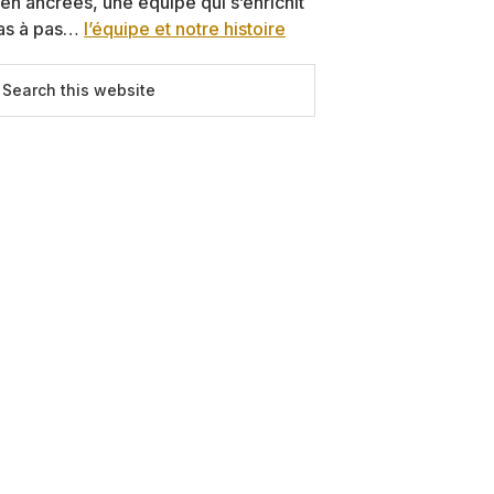
ien ancrées, une équipe qui s’enrichit
as à pas…
l’équipe et notre histoire
earch
is
ebsite