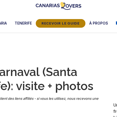
Canarias
Le
Lovers:
blog
RIA
TENERIFE
À PROPOS
RECEVOIR LE GUIDE
Tenerife
de
+
Gran
Claire
Canaria
et
Manu
arnaval (Santa
e): visite + photos
ient des liens affiliés - si vous les utilisez, nous recevons une
U
f