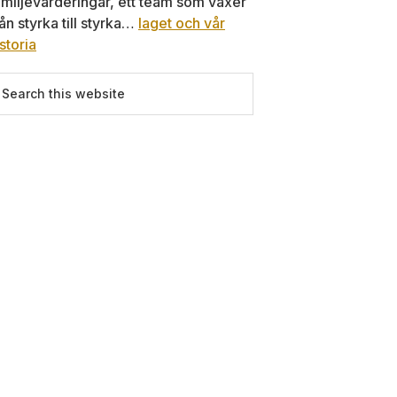
amiljevärderingar, ett team som växer
rån styrka till styrka…
laget och vår
storia
earch
is
ebsite