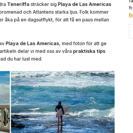
f
dra
Teneriffa
sträcker sig
Playa de Las Americas
f
ndpromenad och Atlantens starka ljus. Folk kommer
hi
ler åka på en dagsutflykt, för att få en paus mellan
S
th
w
 av
Playa de Las Americas
, med foton för att ge
av artikeln delar vi med oss av våra
praktiska tips
vad du har lust med.