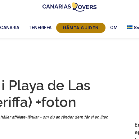
Canarias
Claire
Lovers:
och
 CANARIA
TENERIFFA
OM
S
HÄMTA GUIDEN
Tenerife
Manu's
+
Gran
blogg
Canaria
i Playa de Las
iffa) +foton
håller affiliate-länkar - om du använder dem får vi en liten
E
e