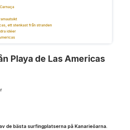
a Carnaça
ramautsikt
cas, ett stenkast från stranden
dra idéer
 Americas
från Playa de Las Americas
av de bästa surfingplatserna på Kanarieöarna
.