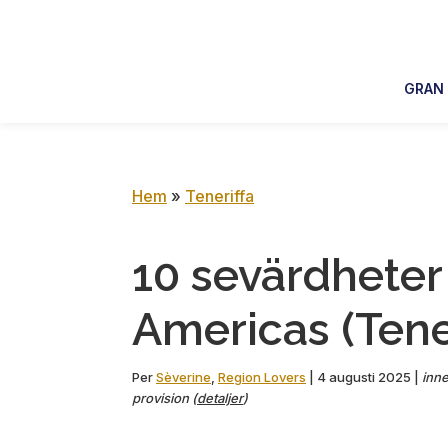
Skip
Skip
Skip
Skip
to
to
to
to
primary
main
primary
footer
GRAN
navigation
content
sidebar
Hem
»
Teneriffa
10 sevärdheter 
Americas (Tener
Per
Sèverine
,
Region Lovers
|
4 augusti 2025
|
inne
provision (
detaljer
)