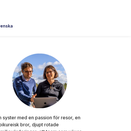
venska
Primary
Sidebar
n syster med en passion för resor, en
pikureisk bror, djupt rotade