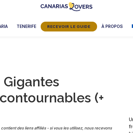
Canarias
Le
Lovers:
blog
RIA
TENERIFE
À PROPOS
RECEVOIR LE GUIDE
Tenerife
de
+
Gran
Claire
Canaria
et
Manu
s Gigantes
incontournables (+
U
f
|
contient des liens affiliés - si vous les utilisez, nous recevons