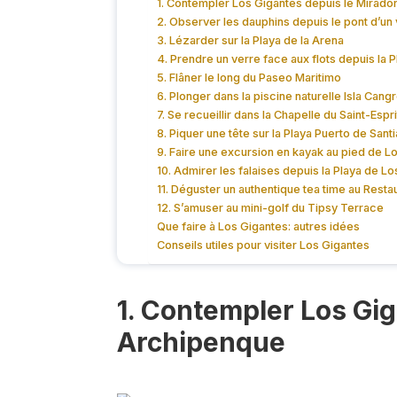
1. Contempler Los Gigantes depuis le Mirad
2. Observer les dauphins depuis le pont d’un v
3. Lézarder sur la Playa de la Arena
4. Prendre un verre face aux flots depuis la 
5. Flâner le long du Paseo Maritimo
6. Plonger dans la piscine naturelle Isla Cang
7. Se recueillir dans la Chapelle du Saint-Espri
8. Piquer une tête sur la Playa Puerto de Sant
9. Faire une excursion en kayak au pied de L
10. Admirer les falaises depuis la Playa de L
11. Déguster un authentique tea time au Rest
12. S’amuser au mini-golf du Tipsy Terrace
Que faire à Los Gigantes: autres idées
Conseils utiles pour visiter Los Gigantes
1. Contempler Los Gig
Archipenque