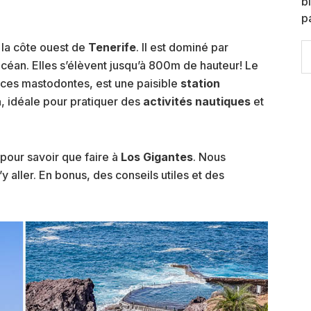
b
p
 la côte ouest de
Tenerife
. Il est dominé par
S
th
océan. Elles s’élèvent jusqu’à 800m de hauteur! Le
w
e ces mastodontes, est une paisible
station
a
, idéale pour pratiquer des
activités nautiques
et
pour savoir que faire à
Los Gigantes
. Nous
 aller. En bonus, des conseils utiles et des