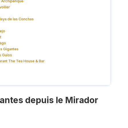
or Archipenque
oilier
Playa de las Conchas
rejo
t
iago
os Gigantes
os Guios
aurant The Tea House & Bar
antes depuis le Mirador