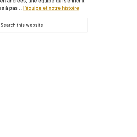
ien ancrées, une équipe qui s’enrichit
as à pas…
l’équipe et notre histoire
earch
is
ebsite