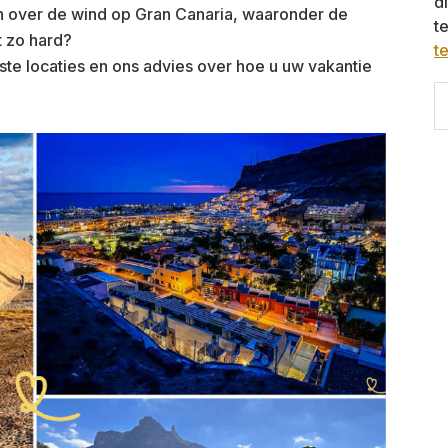
d
en over de wind op Gran Canaria, waaronder de
t
t zo hard?
t
te locaties en ons advies over hoe u uw vakantie
S
th
w