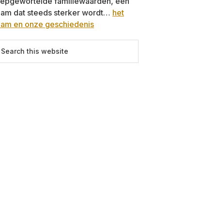
iepgewortelde familiewaarden, een
eam dat steeds sterker wordt…
het
eam en onze geschiedenis
earch
is
ebsite