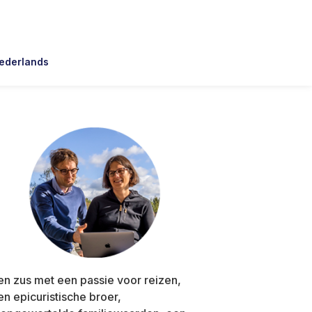
ederlands
Primary
Sidebar
en zus met een passie voor reizen,
en epicuristische broer,