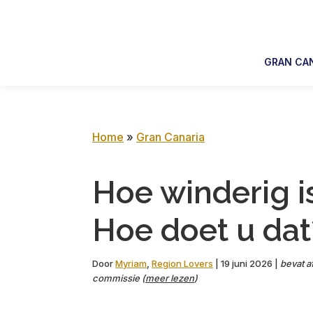
Skip
Skip
Skip
Skip
to
to
to
to
primary
main
primary
footer
GRAN CA
navigation
content
sidebar
Home
»
Gran Canaria
Hoe winderig i
Hoe doet u dat
Door
Myriam
,
Region Lovers
|
19 juni 2026
|
bevat af
commissie (
meer lezen
)