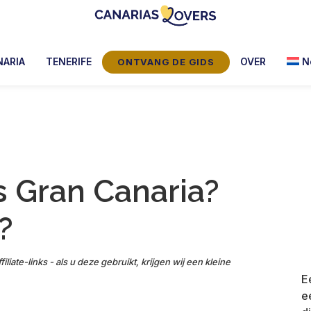
Canarias
De
Lovers:
blog
NARIA
TENERIFE
OVER
N
ONTVANG DE GIDS
Tenerife
van
+
Gran
Claire
Canaria
en
Manu
s Gran Canaria?
?
filiate-links - als u deze gebruikt, krijgen wij een kleine
E
e