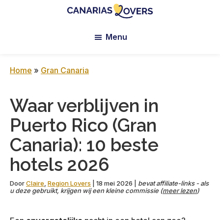
Skip
Skip
Skip
to
to
to
Canarias
De
main
primary
footer
Lovers:
Menu
blog
content
sidebar
Tenerife
van
+
Gran
Claire
Home
»
Gran Canaria
Canaria
en
Manu
Waar verblijven in
Puerto Rico (Gran
Canaria): 10 beste
hotels 2026
Door
Claire
,
Region Lovers
|
18 mei 2026
|
bevat affiliate-links - als
u deze gebruikt, krijgen wij een kleine commissie (
meer lezen
)