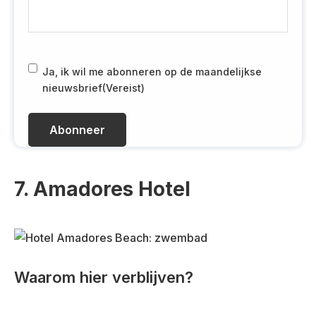
E
-
m
a
i
R
Ja, ik wil me abonneren op de maandelijkse
l
G
nieuwsbrief
(Vereist)
(
P
V
D
e
(
r
V
e
e
i
r
7. Amadores Hotel
s
e
t
i
)
s
t
)
Waarom hier verblijven?