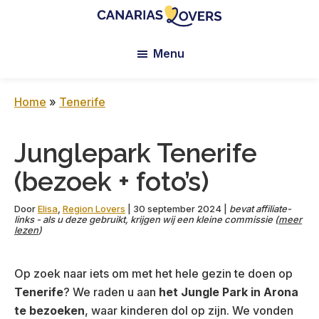
Skip
Skip
Skip
to
to
to
Canarias
De
main
primary
footer
Lovers:
Menu
blog
content
sidebar
Tenerife
van
+
Gran
Claire
Home
»
Tenerife
Canaria
en
Manu
Junglepark Tenerife
(bezoek + foto’s)
Door
Elisa
,
Region Lovers
|
30 september 2024
|
bevat affiliate-
links - als u deze gebruikt, krijgen wij een kleine commissie (
meer
lezen
)
Op zoek naar iets om met het hele gezin te doen op
Tenerife
? We raden u aan
het Jungle Park in Arona
te bezoeken
, waar kinderen dol op zijn. We vonden