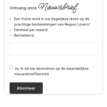
Nieuwsbrief
Ontvang onze
Een frisse wind in uw dagelijkse leven op de
prachtige bestemmingen van Region Lovers!
Eenmaal per maand
Reclamevrij
E
-
m
a
i
R
Ja, ik wil me abonneren op de maandelijkse
l
G
nieuwsbrief
(Vereist)
(
P
V
D
e
(
r
V
e
e
i
r