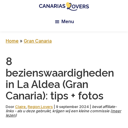
Skip
Skip
Skip
to
to
to
Canarias
De
main
primary
footer
Lovers:
Menu
blog
content
sidebar
Tenerife
van
+
Gran
Claire
Home
»
Gran Canaria
Canaria
en
Manu
8
bezienswaardigheden
in La Aldea (Gran
Canaria): tips + fotos
Door
Claire
,
Region Lovers
|
9 september 2024
|
bevat affiliate-
links - als u deze gebruikt, krijgen wij een kleine commissie (
meer
lezen
)