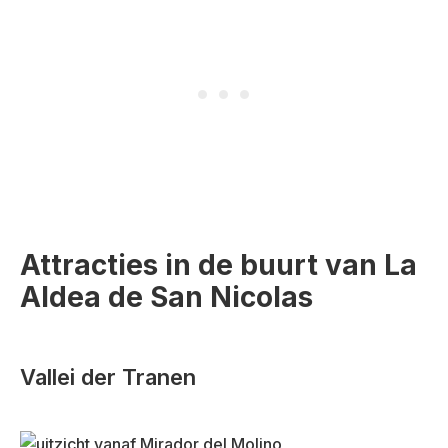
s
e
t
i
)
s
t
)
Attracties in de buurt van La
Aldea de San Nicolas
Vallei der Tranen