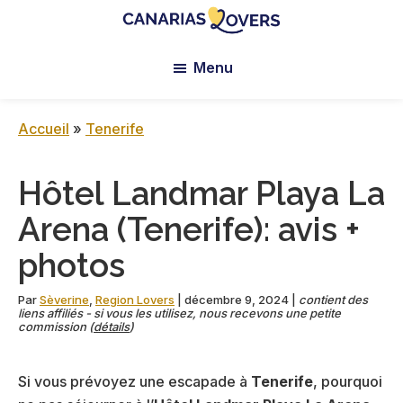
Skip
Skip
Skip
to
to
to
Canarias
Le
main
primary
footer
Lovers:
Menu
blog
content
sidebar
Tenerife
de
+
Gran
Claire
Accueil
»
Tenerife
Canaria
et
Manu
Hôtel Landmar Playa La
Arena (Tenerife): avis +
photos
Par
Sèverine
,
Region Lovers
|
décembre 9, 2024
|
contient des
liens affiliés - si vous les utilisez, nous recevons une petite
commission (
détails
)
Si vous prévoyez une escapade à
Tenerife
, pourquoi