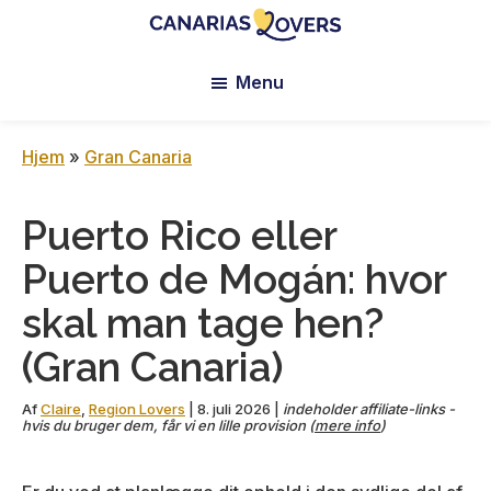
Skip
Skip
Skip
to
to
to
Canarias
Claire
main
primary
footer
Lovers:
Menu
og
content
sidebar
Tenerife
Manus
+
Gran
blog
Hjem
»
Gran Canaria
Canaria
Puerto Rico eller
Puerto de Mogán: hvor
skal man tage hen?
(Gran Canaria)
Af
Claire
,
Region Lovers
|
8. juli 2026
|
indeholder affiliate-links -
hvis du bruger dem, får vi en lille provision (
mere info
)