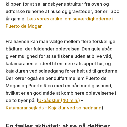
klippen for at se landsbyens struktur fra oven og
udforske ruinerne af huse og gravsteder, der er 1300
år gamle.
Læs vores artikel om seværdighederne i
Puerto de Mogan.
Fra havnen kan man vælge mellem flere forskellige
bådture, der fuldender oplevelsen: Den gule ubåd
giver mulighed for at se fiskene uden at blive våd,
katamaranen er ideel til en mere afslappet tur, og
kajakturen ved solnedgang fører helt ud til grotterne.
Der kører også en pendulfart mellem Puerto de
Mogan og Puerto Rico med en båd med glasbund,
hvilket er en god måde at kombinere oplevelserne i
de to byer på. (
U-bådstur (40 min.)
–
Katamaransejlads
–
Kajaktur ved solnedgang
)
En fælles aktivitet: at se på delfiner