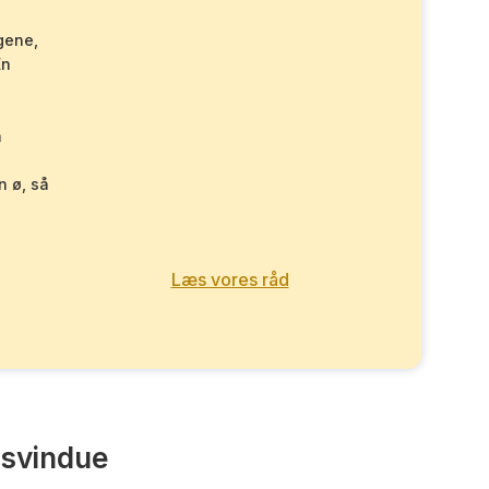
gene,
En
a
n ø, så
Læs vores råd
ysvindue