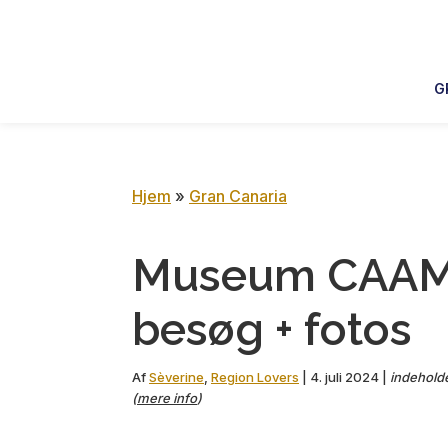
Skip
Skip
Skip
Skip
to
to
to
to
primary
main
primary
footer
G
navigation
content
sidebar
Hjem
»
Gran Canaria
Museum CAAM 
besøg + fotos
Af
Sèverine
,
Region Lovers
|
4. juli 2024
|
indeholder
(
mere info
)