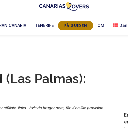
Canarias
Claire
Lovers:
og
RAN CANARIA
TENERIFE
OM
Dan
FÅ GUIDEN
Tenerife
Manus
+
Gran
blog
Canaria
(Las Palmas):
 affiliate-links - hvis du bruger dem, får vi en lille provision
E
e