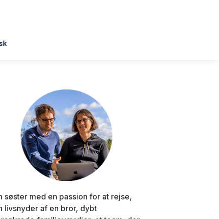
sk
Primary
Sidebar
n søster med en passion for at rejse,
n livsnyder af en bror, dybt