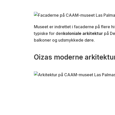
Museet er indrettet i facaderne på flere h
typiske for den
koloniale arkitektur
på De
balkoner og udsmykkede døre.
Oizas moderne arkitektu