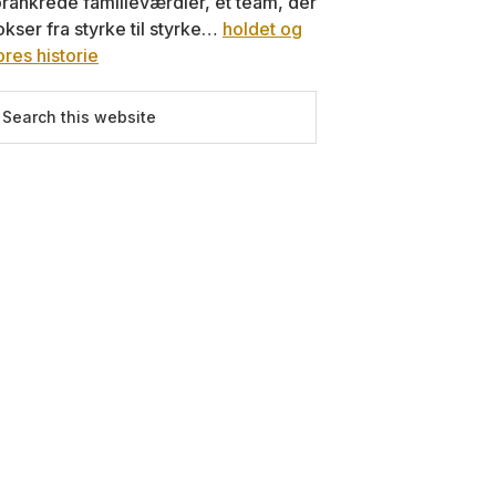
orankrede familieværdier, et team, der
okser fra styrke til styrke…
holdet og
ores historie
earch
is
ebsite