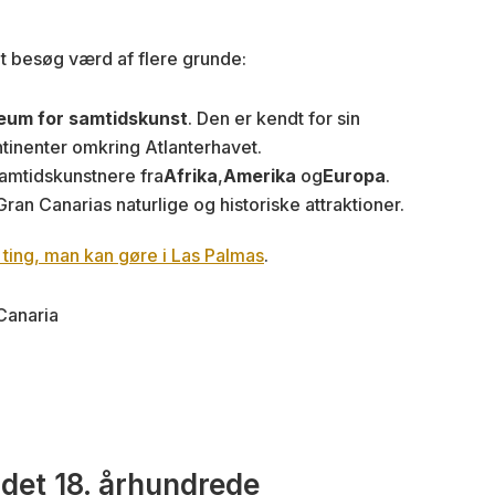
t besøg værd af flere grunde:
um for samtidskunst
. Den er kendt for sin
ntinenter omkring Atlanterhavet.
amtidskunstnere fra
Afrika
,
Amerika
og
Europa
.
ran Canarias naturlige og historiske attraktioner.
ting, man kan gøre i Las Palmas
.
 det 18. århundrede