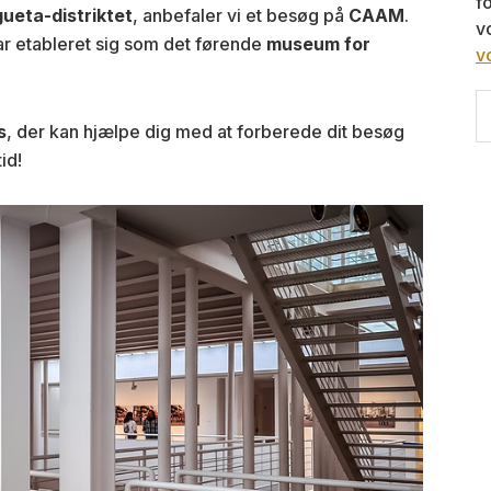
f
ueta-distriktet
, anbefaler vi et besøg på
CAAM
.
v
ar etableret sig som det førende
museum for
v
S
th
s
, der kan hjælpe dig med at forberede dit besøg
w
id!