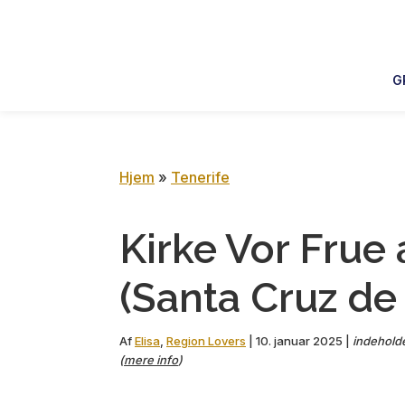
Skip
Skip
Skip
Skip
to
to
to
to
primary
main
primary
footer
G
navigation
content
sidebar
Hjem
»
Tenerife
Kirke Vor Frue
(Santa Cruz de 
Af
Elisa
,
Region Lovers
|
10. januar 2025
|
indeholder
(
mere info
)