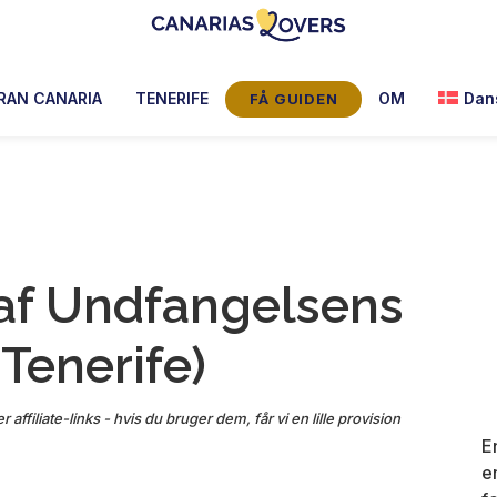
Canarias
Claire
Lovers:
og
RAN CANARIA
TENERIFE
OM
Dan
FÅ GUIDEN
Tenerife
Manus
+
Gran
blog
Canaria
 af Undfangelsens
Tenerife)
 affiliate-links - hvis du bruger dem, får vi en lille provision
E
e