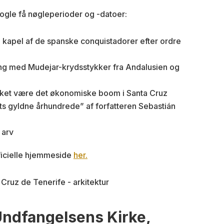
 nogle få nøgleperioder og -datoer:
te kapel af de spanske conquistadorer efter ordre
ering med Mudejar-krydsstykker fra Andalusien og
akket være det økonomiske boom i Santa Cruz
ts gyldne århundrede” af forfatteren Sebastián
 arv
fficielle hjemmeside
her.
Undfangelsens Kirke,