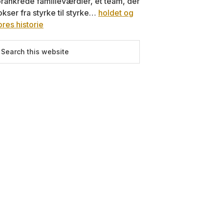
orankrede familieværdier, et team, der
okser fra styrke til styrke…
holdet og
ores historie
earch
is
ebsite