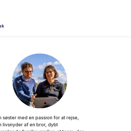
sk
Primary
Sidebar
n søster med en passion for at rejse,
n livsnyder af en bror, dybt