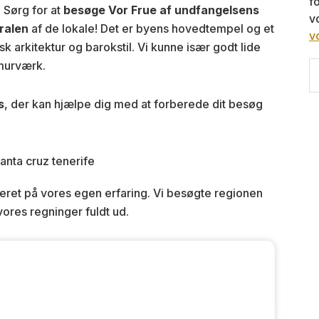
f
 Sørg for at
besøge Vor Frue af undfangelsens
v
ralen
af de lokale! Det er byens hovedtempel og et
v
arkitektur og barokstil. Vi kunne især godt lide
 murværk.
S
th
w
s
, der kan hjælpe dig med at forberede dit besøg
eret på vores egen erfaring. Vi besøgte regionen
vores regninger fuldt ud.