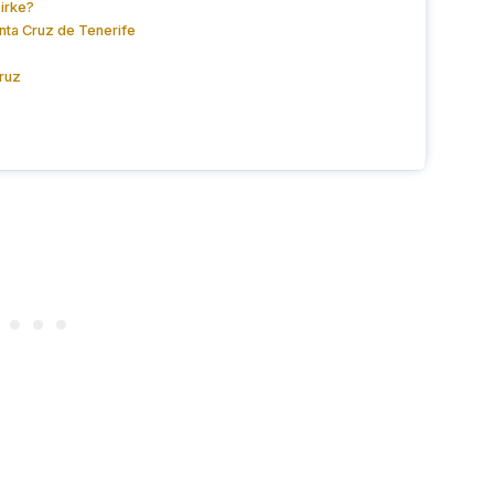
irke?
nta Cruz de Tenerife
Cruz