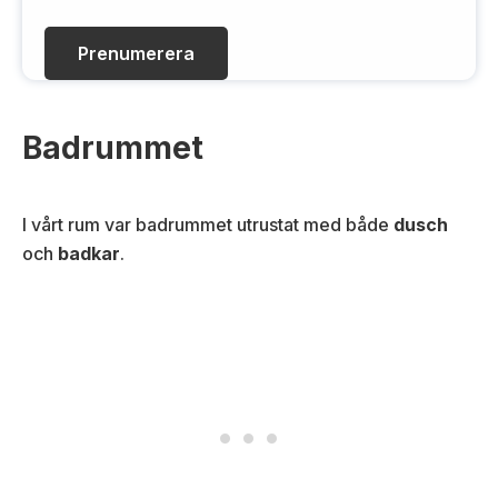
(
P
O
D
b
(
l
O
i
b
g
li
Badrummet
a
g
t
a
o
t
I vårt rum var badrummet utrustat med både
dusch
r
o
och
badkar
.
i
r
s
i
k
s
t
k
)
t
)