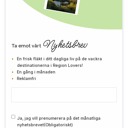
Nyhetsbrev
Ta emot vårt
En frisk fläkt i ditt dagliga liv på de vackra
destinationerna i Region Lovers!
En gång i månaden
Reklamfri
E
-
m
a
i
R
Ja, jag vill prenumerera på det månatliga
l
G
nyhetsbrevet
(Obligatoriskt)