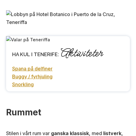
Aktiviteter
HA KUL I TENERIFE:
Spana på delfiner
Buggy / fyrhjuling
Snorkling
Rummet
Stilen i vårt rum var
ganska klassisk
, med
listverk
,